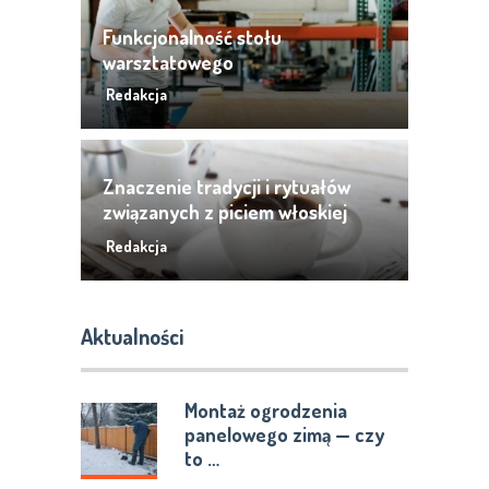
Funkcjonalność stołu
warsztatowego
Redakcja
Znaczenie tradycji i rytuałów
związanych z piciem włoskiej
kawy mielonej
Redakcja
Aktualności
Montaż ogrodzenia
panelowego zimą — czy
to …