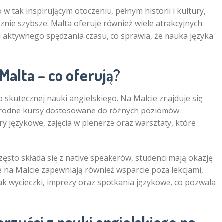
w tak inspirującym otoczeniu, pełnym historii i kultury,
znie szybsze. Malta oferuje również wiele atrakcyjnych
i aktywnego spędzania czasu, co sprawia, że nauka języka
Malta – co oferują?
 skutecznej nauki angielskiego. Na Malcie znajduje się
norodne kursy dostosowane do różnych poziomów
 językowe, zajęcia w plenerze oraz warsztaty, które
często składa się z native speakerów, studenci mają okazję
we na Malcie zapewniają również wsparcie poza lekcjami,
ak wycieczki, imprezy oraz spotkania językowe, co pozwala
zyści z nauki angielskiego na