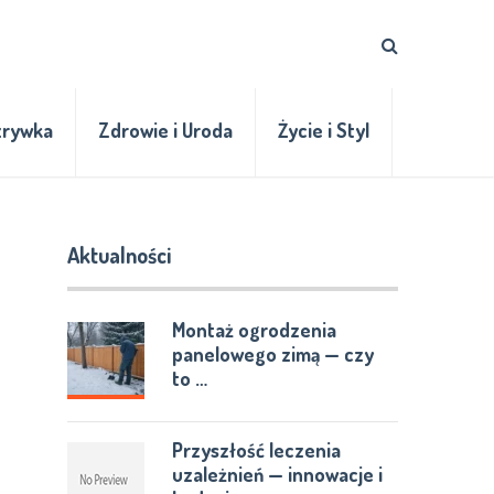
zrywka
Zdrowie i Uroda
Życie i Styl
Aktualności
Montaż ogrodzenia
panelowego zimą — czy
to …
Przyszłość leczenia
uzależnień — innowacje i