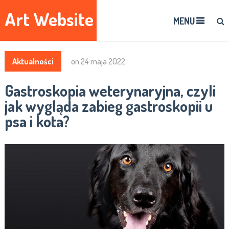
Art Website
MENU
Aktualności
on
24 maja 2022
Gastroskopia weterynaryjna, czyli
jak wygląda zabieg gastroskopii u
psa i kota?