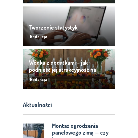
Tworzenie statystyk
Redakcja
Wódka z dodatkami – jak
podnieść jej atrakcyjność na
weselu?
Redakcja
Aktualności
Montaż ogrodzenia
panelowego zimą — czy