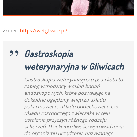
Źródło:
https://wetgliwice.pl/
Gastroskopia
weterynaryjna w Gliwicach
Gastroskopia weterynaryjna u psa i kota to
zabieg wchodzący w skład badań
endoskopowych, które pozwalając na
dokładne oględziny wnętrza układu
pokarmowego, układu oddechowego czy
układu rozrodczego zwierzaka w celu
ustalenia przyczyn różnego rodzaju
schorzeń. Dzięki możliwości wprowadzenia
do organizmu urządzenia nazywanego