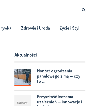
zrywka
Zdrowie i Uroda
Życie i Styl
Aktualności
Montaż ogrodzenia
panelowego zimą — czy
to …
Przyszłość leczenia
uzależnień — innowacje i