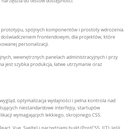
ą narzędzia do testów dostępności.
o prototypu, spójnych komponentów i prostoty wdrożenia.
 doświadczeniem frontendowym, dla projektów, które
wanej personalizacji.
jnych, wewnętrznych panelach administracyjnych i przy
tna jest szybka produkcja, łatwe utrzymanie oraz
 wygląd, optymalizacja wydajności i pełna kontrola nad
ektujących niestandardowe interfejsy, startupów
plikacji wymagających lekkiego, skrojonego CSS.
ct, Vue, Svelte) i narzędziami build (PostCSS, JIT). Jeśli