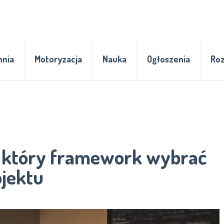
hnia
Motoryzacja
Nauka
Ogłoszenia
Ro
d: który framework wybrać
jektu