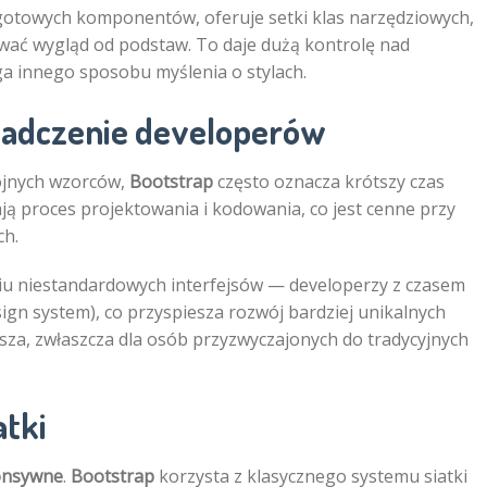
otowych komponentów, oferuje setki klas narzędziowych,
ać wygląd od podstaw. To daje dużą kontrolę nad
a innego sposobu myślenia o stylach.
iadczenie developerów
pójnych wzorców,
Bootstrap
często oznacza krótszy czas
ą proces projektowania i kodowania, co jest cenne przy
ch.
iu niestandardowych interfejsów — developerzy z czasem
gn system), co przyspiesza rozwój bardziej unikalnych
za, zwłaszcza dla osób przyzwyczajonych do tradycyjnych
atki
onsywne
.
Bootstrap
korzysta z klasycznego systemu siatki