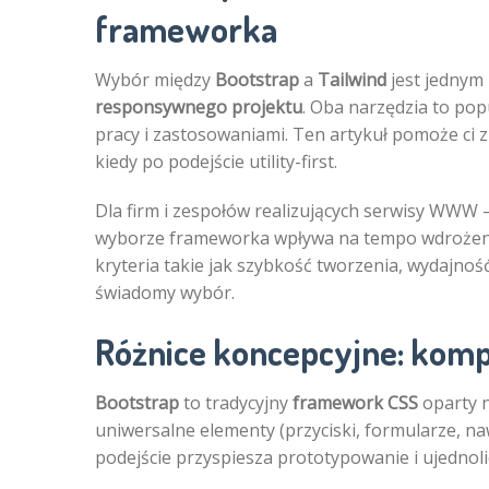
frameworka
Wybór między
Bootstrap
a
Tailwind
jest jednym
responsywnego projektu
. Oba narzędzia to po
pracy i zastosowaniami. Ten artykuł pomoże ci 
kiedy po podejście utility-first.
Dla firm i zespołów realizujących serwisy WWW
wyborze frameworka wpływa na tempo wdrożenia
kryteria takie jak szybkość tworzenia, wydajnoś
świadomy wybór.
Różnice koncepcyjne: kompo
Bootstrap
to tradycyjny
framework CSS
oparty n
uniwersalne elementy (przyciski, formularze, naw
podejście przyspiesza prototypowanie i ujednoli