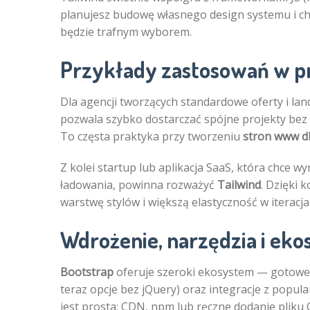
planujesz budowę własnego design systemu i ch
będzie trafnym wyborem.
Przykłady zastosowań w p
Dla agencji tworzących standardowe oferty i lan
pozwala szybko dostarczać spójne projekty bez
To częsta praktyka przy tworzeniu
stron www dl
Z kolei startup lub aplikacja SaaS, która chce 
ładowania, powinna rozważyć
Tailwind
. Dzięki 
warstwę stylów i większą elastyczność w iteracj
Wdrożenie, narzędzia i ek
Bootstrap
oferuje szeroki ekosystem — gotowe 
teraz opcje bez jQuery) oraz integracje z popula
jest prosta: CDN, npm lub ręczne dodanie pliku C