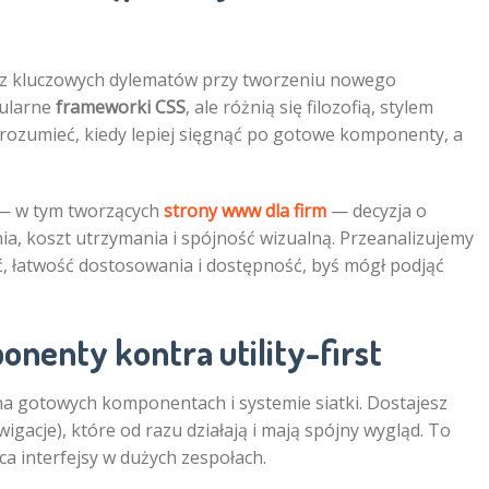
 z kluczowych dylematów przy tworzeniu nowego
pularne
frameworki CSS
, ale różnią się filozofią, stylem
zrozumieć, kiedy lepiej sięgnąć po gotowe komponenty, a
 — w tym tworzących
strony www dla firm
— decyzja o
, koszt utrzymania i spójność wizualną. Przeanalizujemy
ć, łatwość dostosowania i dostępność, byś mógł podjąć
nenty kontra utility-first
a gotowych komponentach i systemie siatki. Dostajesz
igacje), które od razu działają i mają spójny wygląd. To
ca interfejsy w dużych zespołach.