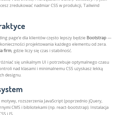
cesz zredukować nadmiar CSS w produkcji, Tailwind
raktyce
ding page’e dla klientów często lepszy będzie
Bootstrap
—
 konieczności projektowania każdego elementu od zera.
a firm
, gdzie liczy się czas i stabilność.
wyróżniać się unikalnym UI i potrzebuje optymalnego czasu
kontroli nad klasami i minimalnemu CSS uzyskasz lekką
ach designu.
osystem
motywy, rozszerzenia JavaScript (poprzednio jQuery,
rnymi CMS i bibliotekami (np. react-bootstrap). Instalacja
SS i JS.