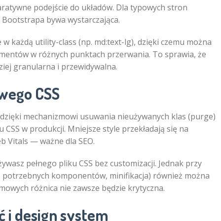
eklaratywne podejście do układów. Dla typowych stron
a Bootstrapa bywa wystarczająca.
każdą utility-class (np. md:text-lg), dzięki czemu można
ementów w różnych punktach przerwania. To sprawia, że
iej granularna i przewidywalna.
owego CSS
zięki mechanizmowi usuwania nieużywanych klas (purge)
u CSS w produkcji. Mniejsze style przekładają się na
b Vitals — ważne dla SEO.
używasz pełnego pliku CSS bez customizacji. Jednak przy
nie potrzebnych komponentów, minifikacja) również można
rmowych różnica nie zawsze będzie krytyczna.
 i design system