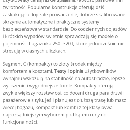
użytkownicy cenią niskie
spalanie
, łatwość parkowania i
zwrotność. Popularne konstrukcje oferują dziś
zaskakująco dojrzałe prowadzenie, dobrze skalibrowane
skrzynie automatyczne i praktyczne systemy
bezpieczeństwa w standardzie. Do codziennych dojazdów
i krótkich wypadów świetnie sprawdzają się modele o
pojemności bagażnika 250–320 l, które jednocześnie nie
stresują w ciasnych uliczkach.
Segment C (kompakty) to złoty środek między
komfortem a kosztami.
Testy i opinie
użytkowników
wynajmu wskazują na stabilność na autostradzie, lepsze
wyciszenie i wygodniejsze fotele. Kompakty oferują
zwykle większy rozstaw osi, co doceni druga para drzwi i
pasażerowie z tyłu. Jeśli planujesz dłuższą trasę lub masz
więcej bagażu, kompakt lub kombi z tej klasy bywa
najrozsądniejszym wyborem pod kątem ceny do
funkcjonalności.