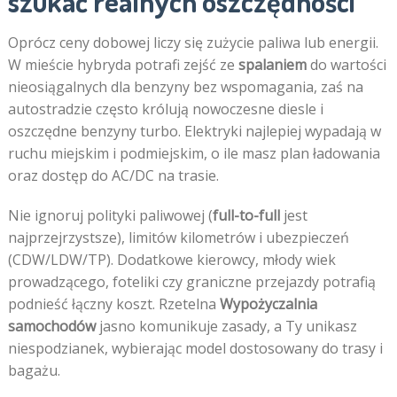
szukać realnych oszczędności
Oprócz ceny dobowej liczy się zużycie paliwa lub energii.
W mieście hybryda potrafi zejść ze
spalaniem
do wartości
nieosiągalnych dla benzyny bez wspomagania, zaś na
autostradzie często królują nowoczesne diesle i
oszczędne benzyny turbo. Elektryki najlepiej wypadają w
ruchu miejskim i podmiejskim, o ile masz plan ładowania
oraz dostęp do AC/DC na trasie.
Nie ignoruj polityki paliwowej (
full-to-full
jest
najprzejrzystsze), limitów kilometrów i ubezpieczeń
(CDW/LDW/TP). Dodatkowe kierowcy, młody wiek
prowadzącego, foteliki czy graniczne przejazdy potrafią
podnieść łączny koszt. Rzetelna
Wypożyczalnia
samochodów
jasno komunikuje zasady, a Ty unikasz
niespodzianek, wybierając model dostosowany do trasy i
bagażu.