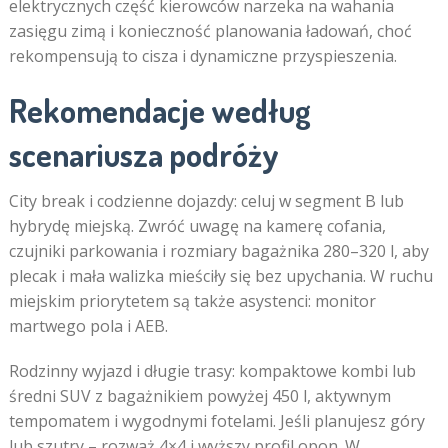
elektrycznych część kierowców narzeka na wahania
zasięgu zimą i konieczność planowania ładowań, choć
rekompensują to cisza i dynamiczne przyspieszenia.
Rekomendacje według
scenariusza podróży
City break i codzienne dojazdy: celuj w segment B lub
hybrydę miejską. Zwróć uwagę na kamerę cofania,
czujniki parkowania i rozmiary bagażnika 280–320 l, aby
plecak i mała walizka mieściły się bez upychania. W ruchu
miejskim priorytetem są także asystenci: monitor
martwego pola i AEB.
Rodzinny wyjazd i długie trasy: kompaktowe kombi lub
średni SUV z bagażnikiem powyżej 450 l, aktywnym
tempomatem i wygodnymi fotelami. Jeśli planujesz góry
lub szutry – rozważ 4×4 i wyższy profil opon. W