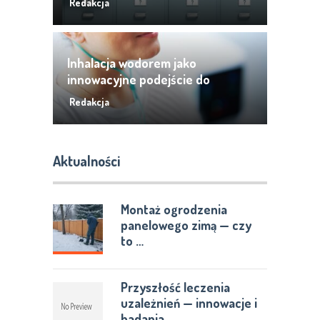
Redakcja
Inhalacja wodorem jako
innowacyjne podejście do
zdrowia
Redakcja
Aktualności
Montaż ogrodzenia
panelowego zimą — czy
to …
Przyszłość leczenia
uzależnień — innowacje i
badania …